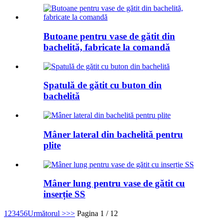
Butoane pentru vase de gătit din
bachelită, fabricate la comandă
Spatulă de gătit cu buton din
bachelită
Mâner lateral din bachelită pentru
plite
Mâner lung pentru vase de gătit cu
inserție SS
1
2
3
4
5
6
Următorul >
>>
Pagina 1 / 12