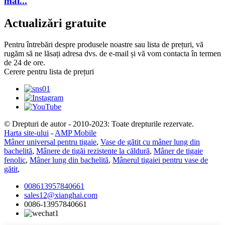
mai...
Actualizări gratuite
Pentru întrebări despre produsele noastre sau lista de prețuri, vă
rugăm să ne lăsați adresa dvs. de e-mail și vă vom contacta în termen
de 24 de ore.
Cerere pentru lista de prețuri
© Drepturi de autor - 2010-2023: Toate drepturile rezervate.
Harta site-ului
-
AMP Mobile
Mâner universal pentru tigaie
,
Vase de gătit cu mâner lung din
bachelită
,
Mânere de tigăi rezistente la căldură
,
Mâner de tigaie
fenolic
,
Mâner lung din bachelită
,
Mânerul tigaiei pentru vase de
gătit
,
008613957840661
sales12@xianghai.com
0086-13957840661