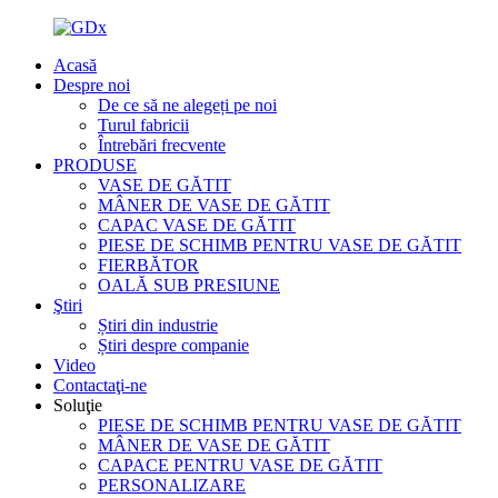
Acasă
Despre noi
De ce să ne alegeți pe noi
Turul fabricii
Întrebări frecvente
PRODUSE
VASE DE GĂTIT
MÂNER DE VASE DE GĂTIT
CAPAC VASE DE GĂTIT
PIESE DE SCHIMB PENTRU VASE DE GĂTIT
FIERBĂTOR
OALĂ SUB PRESIUNE
Ştiri
Știri din industrie
Știri despre companie
Video
Contactaţi-ne
Soluţie
PIESE DE SCHIMB PENTRU VASE DE GĂTIT
MÂNER DE VASE DE GĂTIT
CAPACE PENTRU VASE DE GĂTIT
PERSONALIZARE