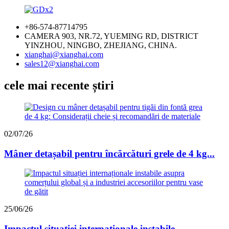
+86-574-87714795
CAMERA 903, NR.72, YUEMING RD, DISTRICT
YINZHOU, NINGBO, ZHEJIANG, CHINA.
xianghai@xianghai.com
sales12@xianghai.com
cele mai recente știri
02/07/26
Mâner detașabil pentru încărcături grele de 4 kg...
25/06/26
Impactul situației internaționale instabile...