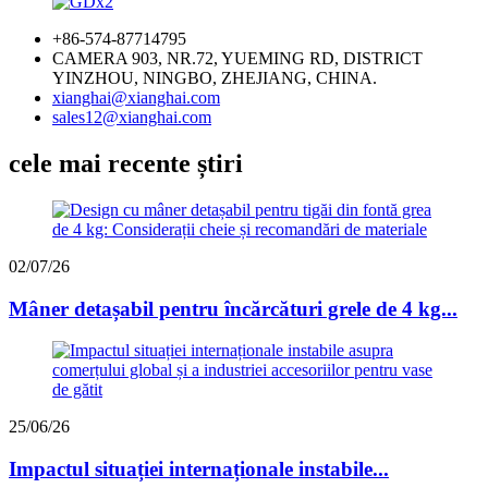
+86-574-87714795
CAMERA 903, NR.72, YUEMING RD, DISTRICT
YINZHOU, NINGBO, ZHEJIANG, CHINA.
xianghai@xianghai.com
sales12@xianghai.com
cele mai recente știri
02/07/26
Mâner detașabil pentru încărcături grele de 4 kg...
25/06/26
Impactul situației internaționale instabile...