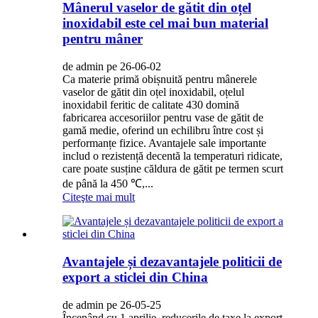
Mânerul vaselor de gătit din oțel
inoxidabil este cel mai bun material
pentru mâner
de admin pe 26-06-02
Ca materie primă obișnuită pentru mânerele
vaselor de gătit din oțel inoxidabil, oțelul
inoxidabil feritic de calitate 430 domină
fabricarea accesoriilor pentru vase de gătit de
gamă medie, oferind un echilibru între cost și
performanțe fizice. Avantajele sale importante
includ o rezistență decentă la temperaturi ridicate,
care poate susține căldura de gătit pe termen scurt
de până la 450 ℃,...
Citeşte mai mult
Avantajele și dezavantajele politicii de
export a sticlei din China
de admin pe 26-05-25
Începând cu 1 aprilie, reducerile de taxe la export