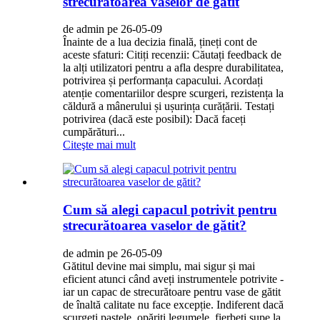
strecurătoarea vaselor de gătit
de admin pe 26-05-09
Înainte de a lua decizia finală, țineți cont de
aceste sfaturi: Citiți recenzii: Căutați feedback de
la alți utilizatori pentru a afla despre durabilitatea,
potrivirea și performanța capacului. Acordați
atenție comentariilor despre scurgeri, rezistența la
căldură a mânerului și ușurința curățării. Testați
potrivirea (dacă este posibil): Dacă faceți
cumpărături...
Citeşte mai mult
Cum să alegi capacul potrivit pentru
strecurătoarea vaselor de gătit?
de admin pe 26-05-09
Gătitul devine mai simplu, mai sigur și mai
eficient atunci când aveți instrumentele potrivite -
iar un capac de strecurătoare pentru vase de gătit
de înaltă calitate nu face excepție. Indiferent dacă
scurgeți pastele, opăriți legumele, fierbeți supe la