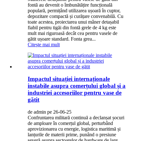
fontă au devenit o îmbunătățire funcțională
populară, permițând utilizarea ușoară în cuptor,
depozitare compactă și curățare convenabilă. Cu
toate acestea, proiectarea unui mâner detașabil
fiabil pentru tigăi din fontă grele de 4 kg este
mult mai riguroasă decât cea pentru vasele de
gătit ușoare standard. Fonta grea...
Citeşte mai mult
Impactul situației internaționale
instabile asupra comerțului global și a
industriei accesoriilor pentru vase de
gătit
de admin pe 26-06-25
Confruntarea militară continuă a declanșat șocuri
de amploare în comerțul global, perturbând
aprovizionarea cu energie, logistica maritimă și
lanțurile de materii prime, punând o presiune
severă asupra sectoarelor de hardware de larg