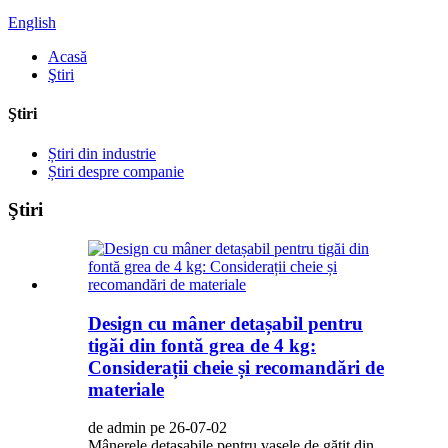
English
Acasă
Ştiri
Ştiri
Știri din industrie
Știri despre companie
Ştiri
Design cu mâner detașabil pentru
tigăi din fontă grea de 4 kg:
Considerații cheie și recomandări de
materiale
de admin pe 26-07-02
Mânerele detașabile pentru vasele de gătit din