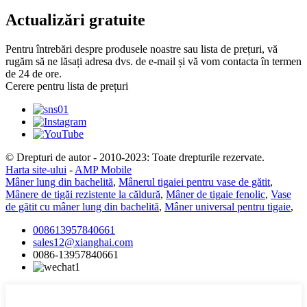
Actualizări gratuite
Pentru întrebări despre produsele noastre sau lista de prețuri, vă
rugăm să ne lăsați adresa dvs. de e-mail și vă vom contacta în termen
de 24 de ore.
Cerere pentru lista de prețuri
© Drepturi de autor - 2010-2023: Toate drepturile rezervate.
Harta site-ului
-
AMP Mobile
Mâner lung din bachelită
,
Mânerul tigaiei pentru vase de gătit
,
Mânere de tigăi rezistente la căldură
,
Mâner de tigaie fenolic
,
Vase
de gătit cu mâner lung din bachelită
,
Mâner universal pentru tigaie
,
008613957840661
sales12@xianghai.com
0086-13957840661