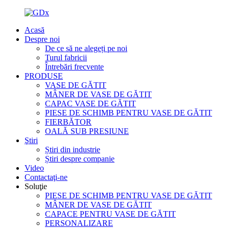
Acasă
Despre noi
De ce să ne alegeți pe noi
Turul fabricii
Întrebări frecvente
PRODUSE
VASE DE GĂTIT
MÂNER DE VASE DE GĂTIT
CAPAC VASE DE GĂTIT
PIESE DE SCHIMB PENTRU VASE DE GĂTIT
FIERBĂTOR
OALĂ SUB PRESIUNE
Ştiri
Știri din industrie
Știri despre companie
Video
Contactaţi-ne
Soluţie
PIESE DE SCHIMB PENTRU VASE DE GĂTIT
MÂNER DE VASE DE GĂTIT
CAPACE PENTRU VASE DE GĂTIT
PERSONALIZARE