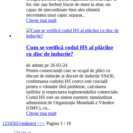
foc mic sau fierbeți fructe de mare la abur, un
capac de strecurătoare bine ales elimină
necesitatea unui capac separat...
Citeşte mai mult
Cum se verifică codul HS al plăcilor
cu disc de inducție?
de admin pe 26-03-24
Pentru comercianții care se ocupă de plăci cu
discuri de inducție și discuri de inducție SS430,
confirmarea codului HS corect este crucială
pentru o vămuire fără probleme, calcularea
tarifelor și respectarea reglementărilor comerciale.
Codul HS este un sistem numeric standardizat
administrat de Organizația Mondială a Vămilor
(OMV), cu...
Citeşte mai mult
1
2
3
4
5
6
Următorul >
>>
Pagina 1 / 18