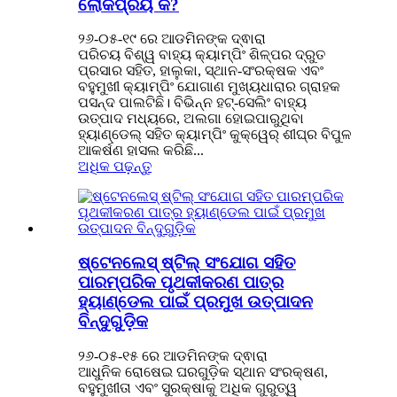
ଲୋକପ୍ରିୟ କି?
୨୬-୦୫-୧୯ ରେ ଆଡମିନଙ୍କ ଦ୍ଵାରା
ପରିଚୟ ବିଶ୍ୱ ବାହ୍ୟ କ୍ୟାମ୍ପିଂ ଶିଳ୍ପର ଦ୍ରୁତ
ପ୍ରସାର ସହିତ, ହାଲୁକା, ସ୍ଥାନ-ସଂରକ୍ଷକ ଏବଂ
ବହୁମୁଖୀ କ୍ୟାମ୍ପିଂ ଯୋଗାଣ ମୁଖ୍ୟଧାରାର ଗ୍ରାହକ
ପସନ୍ଦ ପାଲଟିଛି। ବିଭିନ୍ନ ହଟ୍-ସେଲିଂ ବାହ୍ୟ
ଉତ୍ପାଦ ମଧ୍ୟରେ, ଅଲଗା ହୋଇପାରୁଥିବା
ହ୍ୟାଣ୍ଡେଲ୍ ସହିତ କ୍ୟାମ୍ପିଂ କୁକ୍ୱେର୍ ଶୀଘ୍ର ବିପୁଳ
ଆକର୍ଷଣ ହାସଲ କରିଛି...
ଅଧିକ ପଢ଼ନ୍ତୁ
ଷ୍ଟେନଲେସ୍ ଷ୍ଟିଲ୍ ସଂଯୋଗ ସହିତ
ପାରମ୍ପରିକ ପୃଥକୀକରଣ ପାତ୍ର
ହ୍ୟାଣ୍ଡେଲ ପାଇଁ ପ୍ରମୁଖ ଉତ୍ପାଦନ
ବିନ୍ଦୁଗୁଡ଼ିକ
୨୬-୦୫-୧୫ ରେ ଆଡମିନଙ୍କ ଦ୍ଵାରା
ଆଧୁନିକ ରୋଷେଇ ଘରଗୁଡ଼ିକ ସ୍ଥାନ ସଂରକ୍ଷଣ,
ବହୁମୁଖୀତା ଏବଂ ସୁରକ୍ଷାକୁ ଅଧିକ ଗୁରୁତ୍ୱ