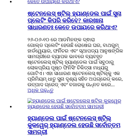
ଷ୍ଟେନଲେସ୍ ଷ୍ଟିଲ୍ ହ୍ୟାଣ୍ଡେଲ ପାଇଁ ସୁନା
ପ୍ଲେଟିଂ କିପରି କରିବେ? କାରଖାନା
ସାଧାରଣତଃ କେତେ ଉପାୟରେ କରିଥାଏ?
୨୬-୦୬-୧୦ ରେ ଆଡମିନଙ୍କ ଦ୍ଵାରା
ଗୋଲ୍ଡ ପ୍ଲେଟିଂ ହେଉଛି ରୋଷେଇ ଘର, ବାଥରୁମ୍
ହାର୍ଡୱେୟାର, ଫର୍ନିଚର ଏବଂ ସ୍ଥାପତ୍ୟ ଆନୁଷଙ୍ଗିକ
ସାମଗ୍ରୀରେ ବ୍ୟାପକ ଭାବରେ ବ୍ୟବହୃତ
ଷ୍ଟେନଲେସ୍ ଷ୍ଟିଲ୍ ହ୍ୟାଣ୍ଡେଲ ପାଇଁ ସବୁଠାରୁ
ଲୋକପ୍ରିୟ ପୃଷ୍ଠ ଫିନିସିଂ ଚିକିତ୍ସା ମଧ୍ୟରୁ
ଗୋଟିଏ। ଏହା ସାଧାରଣ ଷ୍ଟେନଲେସ୍ ଷ୍ଟିଲ୍‌କୁ ଏକ
ପ୍ରିମିୟମ୍ ଧାତୁ ସୁନା ଦୃଶ୍ୟ ସହିତ ଅପଗ୍ରେଡ୍ କରେ,
ଉତ୍ପାଦ ଗ୍ରେଡ୍ ଏବଂ ବଜାରକୁ ଉନ୍ନତ କରେ...
ଅଧିକ ପଢ଼ନ୍ତୁ
ହ୍ୟାଣ୍ଡେଲ ପାଇଁ ଷ୍ଟେନଲେସ୍ ଷ୍ଟିଲ୍
କୁକୱେର୍ ହ୍ୟାଣ୍ଡେଲ ହେଉଛି ସର୍ବୋତ୍ତମ
ସାମଗ୍ରୀ