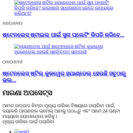
୨୬/୦୬/୧୦
ଷ୍ଟେନଲେସ୍ ଷ୍ଟାଇଲ୍ ପାଇଁ ସୁନା ପ୍ଲେଟିଂ କିପରି କରିବେ...
୦୨/୦୬/୨୬
ଷ୍ଟେନଲେସ୍ ଷ୍ଟିଲ୍ କୁକୱେର୍ ହ୍ୟାଣ୍ଡେଲ୍ ହେଉଛି ସବୁଠାରୁ
ଭଲ...
ମାଗଣା ଅପସେଟ୍ସ
ଆମର ଉତ୍ପାଦ କିମ୍ବା ମୂଲ୍ୟ ତାଲିକା ବିଷୟରେ ପଚାରିବା ପାଇଁ,
ଦୟାକରି ଆପଣଙ୍କ ଇମେଲ୍ ଆମକୁ ପଠାନ୍ତୁ ଏବଂ ଆମେ 24 ଘଣ୍ଟା
ମଧ୍ୟରେ ଯୋଗାଯୋଗ କରିବୁ।
ମୂଲ୍ୟ ତାଲିକା ପାଇଁ ପଚାରିବା