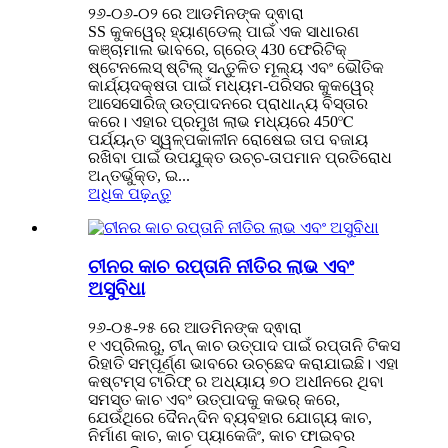
୨୬-୦୬-୦୨ ରେ ଆଡମିନଙ୍କ ଦ୍ଵାରା
SS କୁକୱେର୍ ହ୍ୟାଣ୍ଡେଲ୍‌ ପାଇଁ ଏକ ସାଧାରଣ
କଞ୍ଚାମାଲ ଭାବରେ, ଗ୍ରେଡ୍ 430 ଫେରିଟିକ୍
ଷ୍ଟେନଲେସ୍ ଷ୍ଟିଲ୍ ସନ୍ତୁଳିତ ମୂଲ୍ୟ ଏବଂ ଭୌତିକ
କାର୍ଯ୍ୟଦକ୍ଷତା ପାଇଁ ମଧ୍ୟମ-ପରିସର କୁକୱେର୍
ଆସେସୋରିଜ୍ ଉତ୍ପାଦନରେ ପ୍ରାଧାନ୍ୟ ବିସ୍ତାର
କରେ। ଏହାର ପ୍ରମୁଖ ଲାଭ ମଧ୍ୟରେ 450℃
ପର୍ଯ୍ୟନ୍ତ ସ୍ୱଳ୍ପକାଳୀନ ରୋଷେଇ ତାପ ବଜାୟ
ରଖିବା ପାଇଁ ଉପଯୁକ୍ତ ଉଚ୍ଚ-ତାପମାନ ପ୍ରତିରୋଧ
ଅନ୍ତର୍ଭୁକ୍ତ, ଇ...
ଅଧିକ ପଢ଼ନ୍ତୁ
ଚୀନର କାଚ ରପ୍ତାନି ନୀତିର ଲାଭ ଏବଂ
ଅସୁବିଧା
୨୬-୦୫-୨୫ ରେ ଆଡମିନଙ୍କ ଦ୍ଵାରା
୧ ଏପ୍ରିଲରୁ, ଚୀନ୍ କାଚ ଉତ୍ପାଦ ପାଇଁ ରପ୍ତାନି ଟିକସ
ରିହାତି ସମ୍ପୂର୍ଣ୍ଣ ଭାବରେ ଉଚ୍ଛେଦ କରାଯାଇଛି। ଏହା
କଷ୍ଟମ୍ସ ଟାରିଫ୍ ର ଅଧ୍ୟାୟ ୭୦ ଅଧୀନରେ ଥିବା
ସମସ୍ତ କାଚ ଏବଂ ଉତ୍ପାଦକୁ କଭର୍ କରେ,
ଯେଉଁଥିରେ ଦୈନନ୍ଦିନ ବ୍ୟବହାର ଯୋଗ୍ୟ କାଚ,
ନିର୍ମାଣ କାଚ, କାଚ ପ୍ୟାକେଜିଂ, କାଚ ଫାଇବର