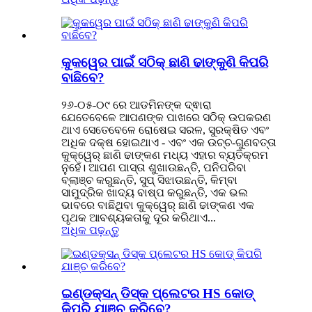
କୁକୱେର ପାଇଁ ସଠିକ୍ ଛାଣି ଢାଙ୍କୁଣି କିପରି
ବାଛିବେ?
୨୬-୦୫-୦୯ ରେ ଆଡମିନଙ୍କ ଦ୍ଵାରା
ଯେତେବେଳେ ଆପଣଙ୍କ ପାଖରେ ସଠିକ୍ ଉପକରଣ
ଥାଏ ସେତେବେଳେ ରୋଷେଇ ସରଳ, ସୁରକ୍ଷିତ ଏବଂ
ଅଧିକ ଦକ୍ଷ ହୋଇଥାଏ - ଏବଂ ଏକ ଉଚ୍ଚ-ଗୁଣବତ୍ତା
କୁକ୍ୱେର୍ ଛାଣି ଢାଙ୍କଣ ମଧ୍ୟ ଏହାର ବ୍ୟତିକ୍ରମ
ନୁହେଁ। ଆପଣ ପାସ୍ତା ଶୁଖାଉଛନ୍ତି, ପନିପରିବା
ବ୍ଲାଞ୍ଚ କରୁଛନ୍ତି, ସୁପ୍ ସିଝାଉଛନ୍ତି, କିମ୍ବା
ସାମୁଦ୍ରିକ ଖାଦ୍ୟ ବାଷ୍ପ କରୁଛନ୍ତି, ଏକ ଭଲ
ଭାବରେ ବାଛିଥିବା କୁକ୍ୱେର୍ ଛାଣି ଢାଙ୍କଣ ଏକ
ପୃଥକ ଆବଶ୍ୟକତାକୁ ଦୂର କରିଥାଏ...
ଅଧିକ ପଢ଼ନ୍ତୁ
ଇଣ୍ଡକ୍ସନ୍ ଡିସ୍କ ପ୍ଲେଟର HS କୋଡ୍
କିପରି ଯାଞ୍ଚ କରିବେ?