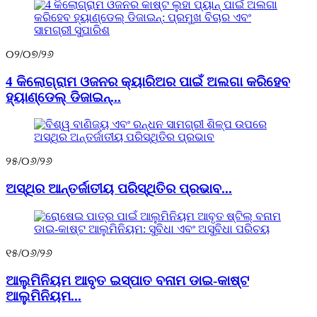
୦୨/୦୭/୨୬
4 କିଲୋଗ୍ରାମ ଓଜନର କ୍ୟାରିଅର ପାଇଁ ଅଲଗା କରିହେବ
ହ୍ୟାଣ୍ଡେଲ୍ ଡିଜାଇନ୍...
୨୫/୦୬/୨୬
ଅସ୍ଥିର ଆନ୍ତର୍ଜାତୀୟ ପରିସ୍ଥିତିର ପ୍ରଭାବ...
୧୫/୦୬/୨୬
ଆଲୁମିନିୟମ ଆବୃତ ଇସ୍ପାତ ବନାମ ଡାଇ-କାଷ୍ଟ
ଆଲୁମିନିୟମ...