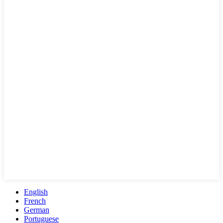
English
French
German
Portuguese