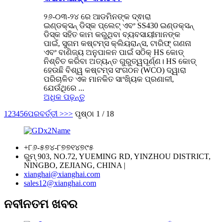
୨୬-୦୩-୨୪ ରେ ଆଡମିନଙ୍କ ଦ୍ଵାରା
ଇଣ୍ଡକ୍ସନ୍ ଡିସ୍କ ପ୍ଲେଟ୍ ଏବଂ SS430 ଇଣ୍ଡକ୍ସନ୍
ଡିସ୍କ ସହିତ କାମ କରୁଥିବା ବ୍ୟବସାୟୀମାନଙ୍କ
ପାଇଁ, ସୁଗମ କଷ୍ଟମ୍ସ କ୍ଲିୟରାନ୍ସ, ଟାରିଫ୍ ଗଣନା
ଏବଂ ବାଣିଜ୍ୟ ଅନୁପାଳନ ପାଇଁ ସଠିକ୍ HS କୋଡ୍
ନିଶ୍ଚିତ କରିବା ଅତ୍ୟନ୍ତ ଗୁରୁତ୍ୱପୂର୍ଣ୍ଣ। HS କୋଡ୍
ହେଉଛି ବିଶ୍ୱ କଷ୍ଟମ୍ସ ସଂଗଠନ (WCO) ଦ୍ୱାରା
ପରିଚାଳିତ ଏକ ମାନକିତ ସାଂଖ୍ୟିକ ପ୍ରଣାଳୀ,
ଯେଉଁଥିରେ ...
ଅଧିକ ପଢ଼ନ୍ତୁ
1
2
3
4
5
6
ପରବର୍ତ୍ତୀ >
>>
ପୃଷ୍ଠା 1 / 18
+୮୬-୫୭୪-୮୭୭୧୪୭୯୫
ରୁମ୍ 903, NO.72, YUEMING RD, YINZHOU DISTRICT,
NINGBO, ZEJIANG, CHINA |
xianghai@xianghai.com
sales12@xianghai.com
ନବୀନତମ ଖବର