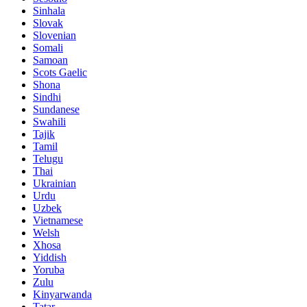
Sinhala
Slovak
Slovenian
Somali
Samoan
Scots Gaelic
Shona
Sindhi
Sundanese
Swahili
Tajik
Tamil
Telugu
Thai
Ukrainian
Urdu
Uzbek
Vietnamese
Welsh
Xhosa
Yiddish
Yoruba
Zulu
Kinyarwanda
Tatar