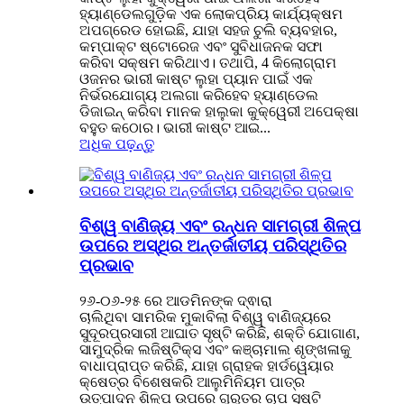
ହ୍ୟାଣ୍ଡେଲଗୁଡ଼ିକ ଏକ ଲୋକପ୍ରିୟ କାର୍ଯ୍ୟକ୍ଷମ
ଅପଗ୍ରେଡ ହୋଇଛି, ଯାହା ସହଜ ଚୁଲି ବ୍ୟବହାର,
କମ୍ପାକ୍ଟ ଷ୍ଟୋରେଜ ଏବଂ ସୁବିଧାଜନକ ସଫା
କରିବା ସକ୍ଷମ କରିଥାଏ। ତଥାପି, 4 କିଲୋଗ୍ରାମ
ଓଜନର ଭାରୀ କାଷ୍ଟ ଲୁହା ପ୍ୟାନ ପାଇଁ ଏକ
ନିର୍ଭରଯୋଗ୍ୟ ଅଲଗା କରିହେବ ହ୍ୟାଣ୍ଡେଲ
ଡିଜାଇନ୍ କରିବା ମାନକ ହାଲୁକା କୁକ୍ୱେରୀ ଅପେକ୍ଷା
ବହୁତ କଠୋର। ଭାରୀ କାଷ୍ଟ ଆଇ...
ଅଧିକ ପଢ଼ନ୍ତୁ
ବିଶ୍ୱ ବାଣିଜ୍ୟ ଏବଂ ରନ୍ଧନ ସାମଗ୍ରୀ ଶିଳ୍ପ
ଉପରେ ଅସ୍ଥିର ଅନ୍ତର୍ଜାତୀୟ ପରିସ୍ଥିତିର
ପ୍ରଭାବ
୨୬-୦୬-୨୫ ରେ ଆଡମିନଙ୍କ ଦ୍ଵାରା
ଚାଲିଥିବା ସାମରିକ ମୁକାବିଲା ବିଶ୍ୱ ବାଣିଜ୍ୟରେ
ସୁଦୂରପ୍ରସାରୀ ଆଘାତ ସୃଷ୍ଟି କରିଛି, ଶକ୍ତି ଯୋଗାଣ,
ସାମୁଦ୍ରିକ ଲଜିଷ୍ଟିକ୍ସ ଏବଂ କଞ୍ଚାମାଲ ଶୃଙ୍ଖଳାକୁ
ବାଧାପ୍ରାପ୍ତ କରିଛି, ଯାହା ଗ୍ରାହକ ହାର୍ଡୱେୟାର
କ୍ଷେତ୍ର ବିଶେଷକରି ଆଲୁମିନିୟମ ପାତ୍ର
ଉତ୍ପାଦନ ଶିଳ୍ପ ଉପରେ ଗୁରୁତର ଚାପ ସୃଷ୍ଟି