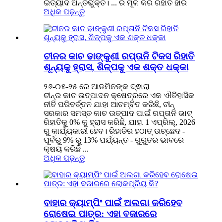
ଇତ୍ୟାଦି ଅନ୍ତର୍ଭୁକ୍ତ। ... ର ମୂଳ କର ରିହାତି ହାର
ଅଧିକ ପଢ଼ନ୍ତୁ
ଚୀନର କାଚ ଢାଙ୍କୁଣୀ ରପ୍ତାନି ଟିକସ ରିହାତି
ଶୂନ୍ୟକୁ ହ୍ରାସ, ଶିଳ୍ପକୁ ଏକ ଶକ୍ତ ଧକ୍କା
୨୬-୦୫-୨୫ ରେ ଆଡମିନଙ୍କ ଦ୍ଵାରା
ଚୀନ୍‌ର କାଚ ଉତ୍ପାଦନ କ୍ଷେତ୍ରରେ ଏକ ଐତିହାସିକ
ନୀତି ପରିବର୍ତ୍ତନ ଯାହା ଆଚମ୍ବିତ କରିଛି, ଚୀନ୍‌
ସରକାର ସମସ୍ତ କାଚ ଉତ୍ପାଦ ପାଇଁ ରପ୍ତାନି ଭାଟ୍
ରିହାତିକୁ 0% କୁ ହ୍ରାସ କରିଛି, ଯାହା 1 ଏପ୍ରିଲ୍, 2026
ରୁ କାର୍ଯ୍ୟକାରୀ ହେବ। ରିହାତିର ହଠାତ୍ ଉଚ୍ଛେଦ -
ପୂର୍ବରୁ 9% ରୁ 13% ପର୍ଯ୍ୟନ୍ତ - ଗୁରୁତର ଭାବରେ
କ୍ଷୟ କରିଛି ...
ଅଧିକ ପଢ଼ନ୍ତୁ
ବାହାର କ୍ୟାମ୍ପିଂ ପାଇଁ ଅଲଗା କରିହେବ
ରୋଷେଇ ପାତ୍ର: ଏହା ବଜାରରେ