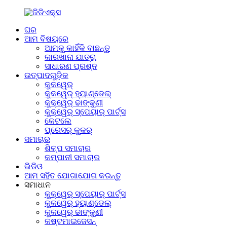
ଘର
ଆମ ବିଷୟରେ
ଆମକୁ କାହିଁକି ବାଛନ୍ତୁ
କାରଖାନା ଯାତ୍ରା
ସାଧାରଣ ପ୍ରଶ୍ନ
ଉତ୍ପାଦଗୁଡ଼ିକ
କୁକୱେର୍
କୁକୱେର୍ ହ୍ୟାଣ୍ଡେଲ୍
କୁକ୍‌ୱେର୍ ଢାଙ୍କୁଣୀ
କୁକ୍ୱେର୍ ସ୍ପେୟାର୍ ପାର୍ଟ୍ସ
କେଟଲେ
ପ୍ରେସର୍ କୁକର୍
ସମାଚାର
ଶିଳ୍ପ ସମାଚାର
କମ୍ପାନୀ ସମାଚାର
ଭିଡିଓ
ଆମ ସହିତ ଯୋଗାଯୋଗ କରନ୍ତୁ
ସମାଧାନ
କୁକ୍ୱେର୍ ସ୍ପେୟାର୍ ପାର୍ଟ୍ସ
କୁକୱେର୍ ହ୍ୟାଣ୍ଡେଲ୍
କୁକୱେର୍ ଢାଙ୍କୁଣୀ
କଷ୍ଟମାଇଜେସନ୍