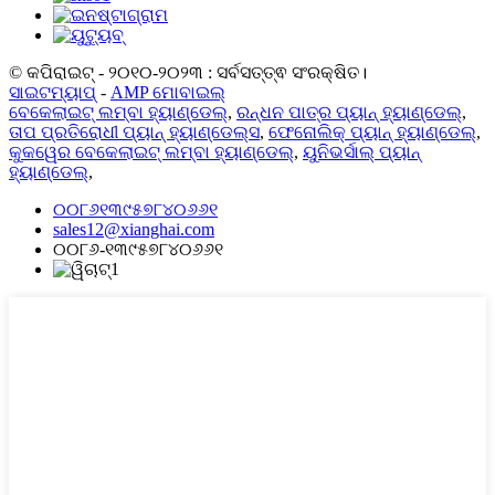
© କପିରାଇଟ୍ - ୨୦୧୦-୨୦୨୩ : ସର୍ବସତ୍ତ୍ଵ ସଂରକ୍ଷିତ।
ସାଇଟମ୍ୟାପ୍
-
AMP ମୋବାଇଲ୍
ବେକେଲାଇଟ୍ ଲମ୍ବା ହ୍ୟାଣ୍ଡେଲ୍
,
ରନ୍ଧନ ପାତ୍ର ପ୍ୟାନ୍ ହ୍ୟାଣ୍ଡେଲ୍
,
ତାପ ପ୍ରତିରୋଧୀ ପ୍ୟାନ୍ ହ୍ୟାଣ୍ଡେଲ୍ସ
,
ଫେନୋଲିକ୍ ପ୍ୟାନ୍ ହ୍ୟାଣ୍ଡେଲ୍
,
କୁକୱେର ବେକେଲାଇଟ୍ ଲମ୍ବା ହ୍ୟାଣ୍ଡେଲ୍
,
ୟୁନିଭର୍ସାଲ୍ ପ୍ୟାନ୍
ହ୍ୟାଣ୍ଡେଲ୍
,
୦୦୮୬୧୩୯୫୭୮୪୦୬୬୧
sales12@xianghai.com
୦୦୮୬-୧୩୯୫୭୮୪୦୬୬୧