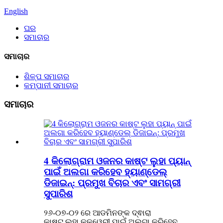
English
ଘର
ସମାଚାର
ସମାଚାର
ଶିଳ୍ପ ସମାଚାର
କମ୍ପାନୀ ସମାଚାର
ସମାଚାର
4 କିଲୋଗ୍ରାମ ଓଜନର କାଷ୍ଟ ଲୁହା ପ୍ୟାନ୍
ପାଇଁ ଅଲଗା କରିହେବ ହ୍ୟାଣ୍ଡେଲ୍
ଡିଜାଇନ୍: ପ୍ରମୁଖ ବିଚାର ଏବଂ ସାମଗ୍ରୀ
ସୁପାରିଶ
୨୬-୦୭-୦୨ ରେ ଆଡମିନଙ୍କ ଦ୍ଵାରା
କାଷ୍ଟ ଲୁହା କୁକ୍ୱେରୀ ପାଇଁ ଅଲଗା କରିହେବ