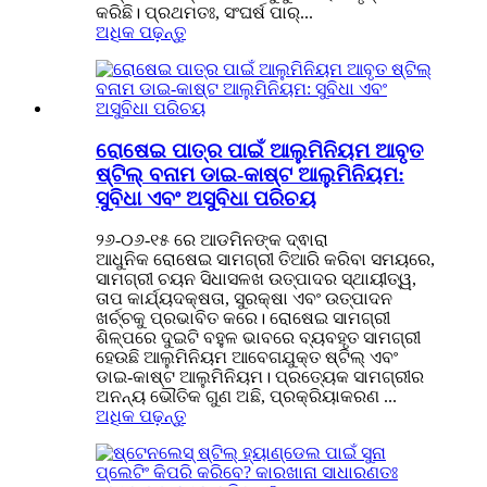
କରିଛି। ପ୍ରଥମତଃ, ସଂଘର୍ଷ ପାର୍...
ଅଧିକ ପଢ଼ନ୍ତୁ
ରୋଷେଇ ପାତ୍ର ପାଇଁ ଆଲୁମିନିୟମ ଆବୃତ
ଷ୍ଟିଲ୍ ବନାମ ଡାଇ-କାଷ୍ଟ ଆଲୁମିନିୟମ:
ସୁବିଧା ଏବଂ ଅସୁବିଧା ପରିଚୟ
୨୬-୦୬-୧୫ ରେ ଆଡମିନଙ୍କ ଦ୍ଵାରା
ଆଧୁନିକ ରୋଷେଇ ସାମଗ୍ରୀ ତିଆରି କରିବା ସମୟରେ,
ସାମଗ୍ରୀ ଚୟନ ସିଧାସଳଖ ଉତ୍ପାଦର ସ୍ଥାୟୀତ୍ୱ,
ତାପ କାର୍ଯ୍ୟଦକ୍ଷତା, ସୁରକ୍ଷା ଏବଂ ଉତ୍ପାଦନ
ଖର୍ଚ୍ଚକୁ ପ୍ରଭାବିତ କରେ। ରୋଷେଇ ସାମଗ୍ରୀ
ଶିଳ୍ପରେ ଦୁଇଟି ବହୁଳ ଭାବରେ ବ୍ୟବହୃତ ସାମଗ୍ରୀ
ହେଉଛି ଆଲୁମିନିୟମ ଆବେଗଯୁକ୍ତ ଷ୍ଟିଲ୍ ଏବଂ
ଡାଇ-କାଷ୍ଟ ଆଲୁମିନିୟମ। ପ୍ରତ୍ୟେକ ସାମଗ୍ରୀର
ଅନନ୍ୟ ଭୌତିକ ଗୁଣ ଅଛି, ପ୍ରକ୍ରିୟାକରଣ ...
ଅଧିକ ପଢ଼ନ୍ତୁ